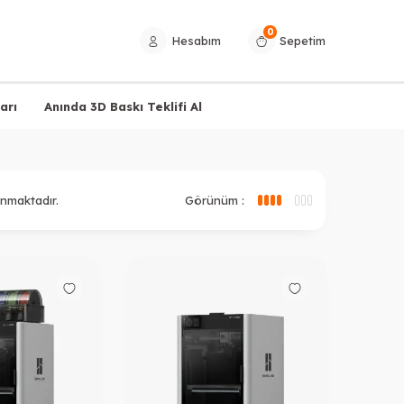
0
Hesabım
Sepetim
arı
Anında 3D Baskı Teklifi Al
nmaktadır.
Görünüm :