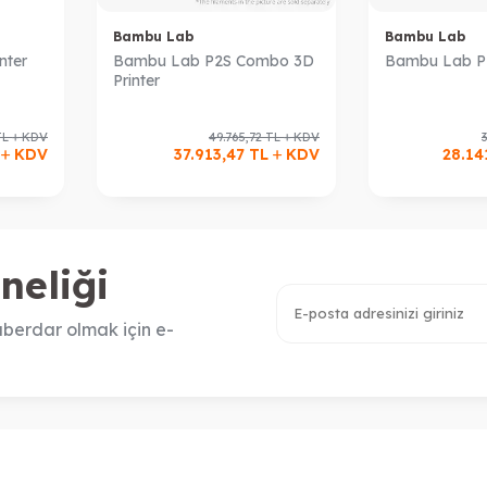
Bambu Lab
Bambu Lab
nter
Bambu Lab P2S Combo 3D
Bambu Lab P2
Printer
TL
KDV
49.765,72
TL
KDV
L
KDV
37.913,47
TL
KDV
28.14
neliği
berdar olmak için e-