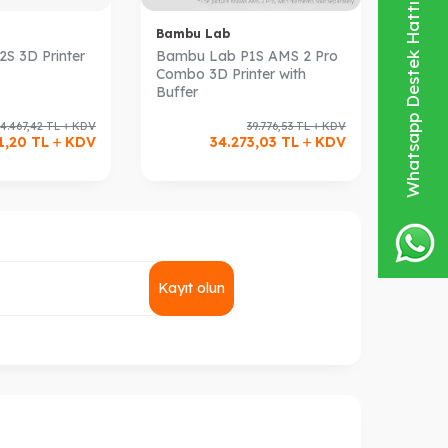
Whatsapp Destek Hattı
Bambu Lab
S 3D Printer
Bambu Lab P1S AMS 2 Pro
Combo 3D Printer with
Buffer
34.467,42
TL
KDV
39.776,53
TL
KDV
1,20
TL
KDV
34.273,03
TL
KDV
Kayıt olun