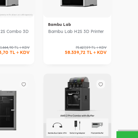
Bambu Lab
2S Combo 3D
Bambu Lab H2S 3D Printer
1.664,90
TL
KDV
75.627,59
TL
KDV
3,70
TL
KDV
58.339,72
TL
KDV