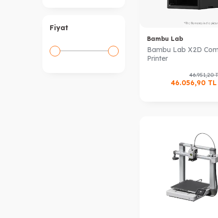
Fiyat
Bambu Lab
Bambu Lab X2D Co
Printer
46.951,20
46.056,90
T