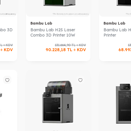
Bambu Lab
Bambu Lab
mbo 3D
Bambu Lab H2S Laser
Bambu Lab H
Combo 3D Printer 10W
Printer
TL
KDV
131.664,90
TL
KDV
13
L
KDV
90.228,18
TL
KDV
68.99