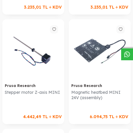
3.235,01
TL
KDV
3.235,01
TL
KDV
W
h
a
s
a
p
p
D
e
s
t
e
H
a
t
t
Prusa Research
Prusa Research
Stepper motor Z-axis MINI
Magnetic heatbed MINI
24V (assembly)
4.442,49
TL
KDV
6.094,75
TL
KDV