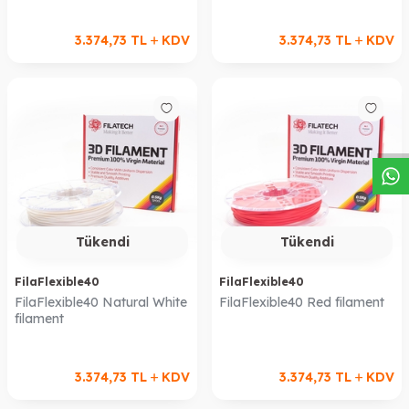
3.374,73
TL
KDV
3.374,73
TL
KDV
W
h
a
s
a
p
p
D
e
s
t
e
H
a
t
t
Tükendi
Tükendi
FilaFlexible40
FilaFlexible40
FilaFlexible40 Natural White
FilaFlexible40 Red filament
filament
3.374,73
TL
KDV
3.374,73
TL
KDV