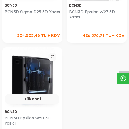
BCN3D
BCN3D
BCN3D Sigma D25 3D Yazıcı
BCN3D Epsilon W27 3D
Yazıcı
304.503,46
TL
KDV
426.576,71
TL
KDV
W
h
a
s
a
p
p
D
e
s
t
e
H
a
t
t
Tükendi
BCN3D
BCN3D Epsilon W50 3D
Yazıcı