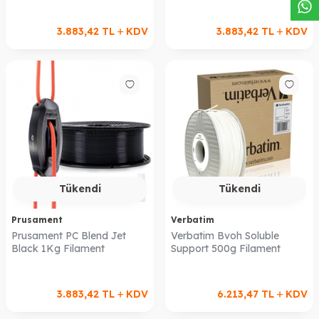
3.883,42
TL
KDV
3.883,42
TL
KDV
Tükendi
Tükendi
Prusament
Verbatim
Prusament PC Blend Jet
Verbatim Bvoh Soluble
Black 1Kg Filament
Support 500g Filament
3.883,42
TL
KDV
6.213,47
TL
KDV