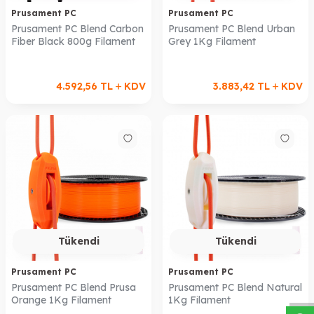
Prusament PC
Prusament PC
Prusament PC Blend Carbon
Prusament PC Blend Urban
Fiber Black 800g Filament
Grey 1Kg Filament
4.592,56
TL
KDV
3.883,42
TL
KDV
Tükendi
Tükendi
W
h
a
s
a
p
p
D
e
s
t
e
H
a
t
t
Prusament PC
Prusament PC
Prusament PC Blend Prusa
Prusament PC Blend Natural
Orange 1Kg Filament
1Kg Filament