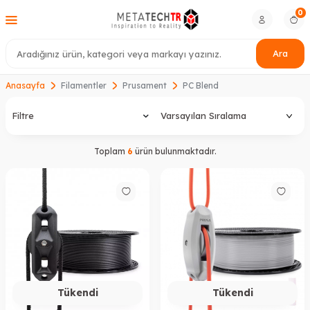
0
Ara
Anasayfa
Filamentler
Prusament
PC Blend
Filtre
Toplam
6
ürün bulunmaktadır.
Tükendi
Tükendi