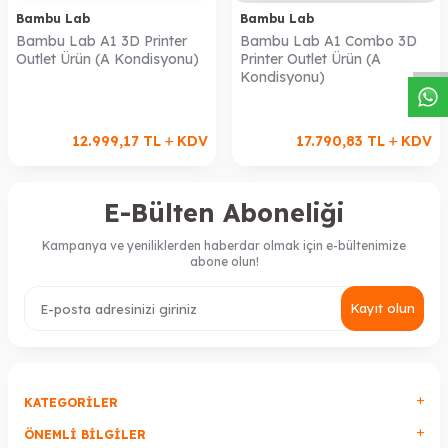
W
h
a
s
a
p
p
D
e
s
t
e
H
a
t
t
Bambu Lab
Bambu Lab
Bambu Lab A1 3D Printer
Bambu Lab A1 Combo 3D
Outlet Ürün (A Kondisyonu)
Printer Outlet Ürün (A
Kondisyonu)
12.999,17
TL
KDV
17.790,83
TL
KDV
E-Bülten Aboneliği
Kampanya ve yeniliklerden haberdar olmak için e-bültenimize
abone olun!
Kayıt olun
KATEGORILER
ÖNEMLI BILGILER