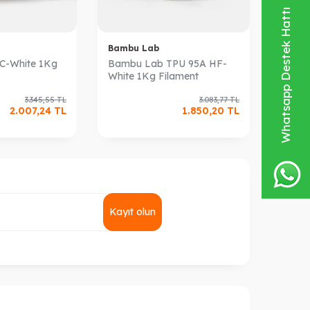
Whatsapp Destek Hattı
Bambu Lab
C-White 1Kg
Bambu Lab TPU 95A HF-
White 1Kg Filament
3.345,55
TL
3.083,77
TL
2.007,24
TL
1.850,20
TL
Kayıt olun