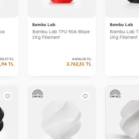
Bambu Lab
Bambu Lab
oa
Bambu Lab TPU 90A-Blaze
Bambu Lab T
1Kg Filament
1Kg Filament
083,77
TL
4.604,18
TL
,94
TL
2.762,31
TL