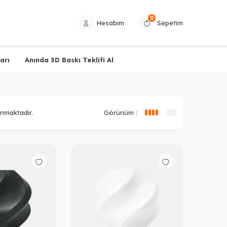
0
Hesabım
Sepetim
arı
Anında 3D Baskı Teklifi Al
nmaktadır.
Görünüm :