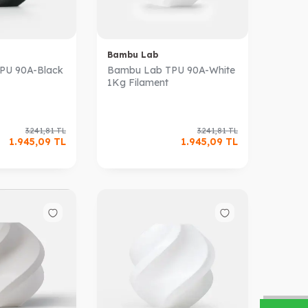
Bambu Lab
PU 90A-Black
Bambu Lab TPU 90A-White
1Kg Filament
3.241,81
TL
3.241,81
TL
1.945,09
TL
1.945,09
TL