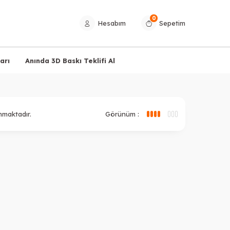
0
Hesabım
Sepetim
arı
Anında 3D Baskı Teklifi Al
maktadır.
Görünüm :