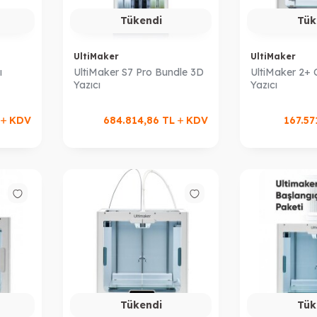
Tükendi
Tük
UltiMaker
UltiMaker
ı
UltiMaker S7 Pro Bundle 3D
UltiMaker 2+
Yazıcı
Yazıcı
L
KDV
684.814,86
TL
KDV
167.57
Tükendi
Tük