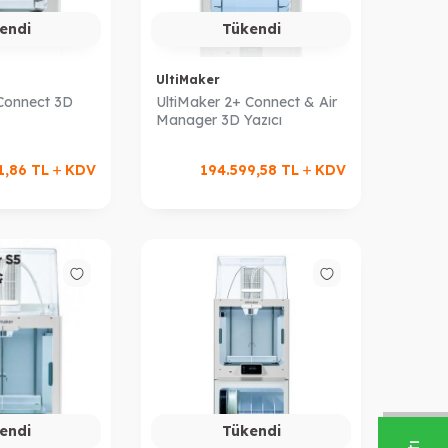
endi
Tükendi
UltiMaker
 Connect 3D
UltiMaker 2+ Connect & Air
Manager 3D Yazıcı
1,86
TL
KDV
194.599,58
TL
KDV
endi
Tükendi