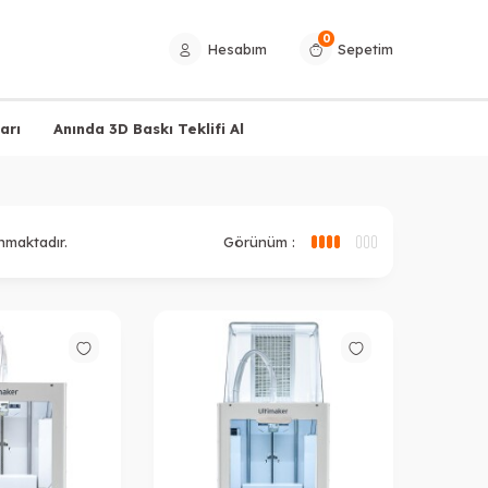
0
Hesabım
Sepetim
arı
Anında 3D Baskı Teklifi Al
nmaktadır.
Görünüm :