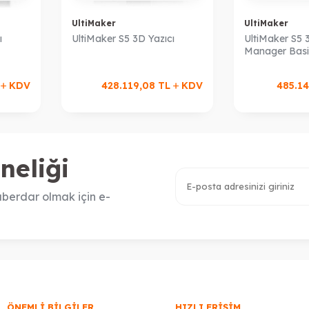
UltiMaker
UltiMaker
ı
UltiMaker S5 3D Yazıcı
UltiMaker S5 3
Manager Basi
L
KDV
428.119,08
TL
KDV
485.14
neliği
berdar olmak için e-
ÖNEMLI BILGILER
HIZLI ERIŞIM