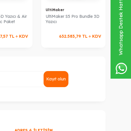
Whatsapp Destek Hattı
UltiMaker
D Yazıcı & Air
UltiMaker S5 Pro Bundle 3D
c Paket
Yazıcı
7,57
TL
KDV
632.583,79
TL
KDV
Kayıt olun
ADRES & İLETIŞIM