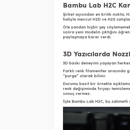
Bambu Lab H2C Kara
Şirket açısından en kritik nokta,
haliyle mevcut H2D ve H2S satışlar
Öte yandan hiçbir şey söylememek d
sonra yeni modelin çıktığını öğren
paylaşmaya karar verdi.
3D Yazıcılarda Nozzl
3D baskı
deneyimi yaşayan herkes bi
Farklı renk filamentler arasında ge
“purge” olarak bilinir.
Durumu basit bir örnekle açıklamak
renk değişiminde fırçayı temizleme
sonuç vermez.
İşte Bambu Lab H2C, bu zahmetli 