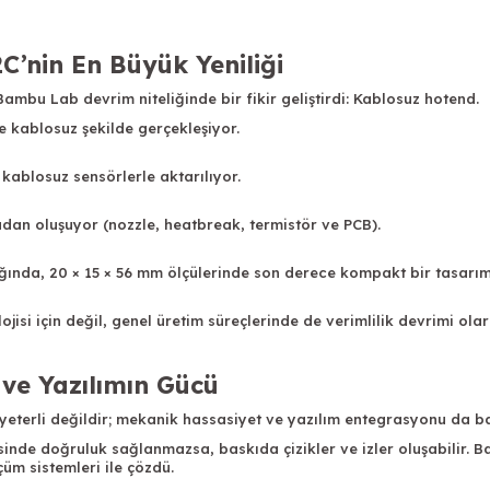
C’nin En Büyük Yeniliği
Bambu Lab devrim niteliğinde bir fikir geliştirdi: Kablosuz hotend.
e kablosuz şekilde gerçekleşiyor.
kablosuz sensörlerle aktarılıyor.
dan oluşuyor (nozzle, heatbreak, termistör ve PCB).
ğında, 20 × 15 × 56 mm ölçülerinde son derece kompakt bir tasarım
ojisi
için değil, genel üretim süreçlerinde de verimlilik devrimi ola
ve Yazılımın Gücü
eterli değildir; mekanik hassasiyet ve yazılım entegrasyonu da bask
inde doğruluk sağlanmazsa, baskıda çizikler ve izler oluşabilir.
çüm sistemleri ile çözdü.