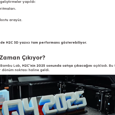
eliştirmeler yapıldı:
ritmaları.
 dostu arayüz.
inde H2C
3D yazıcı
tam performans gösterebiliyor.
Zaman Çıkıyor?
an Bambu Lab,
H2C’nin 2025 sonunda satışa çıkacağını
açıkladı. Bu t
r dönüm noktası haline geldi.