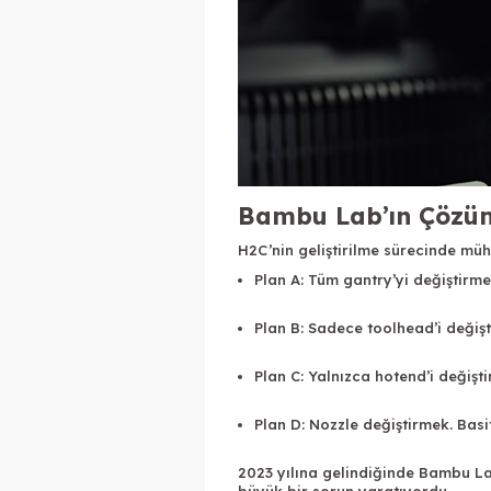
Bambu Lab’ın Çözüm 
H2C’nin geliştirilme sürecinde müh
Plan A: Tüm gantry’yi değiştirme
Plan B: Sadece toolhead’i değiş
Plan C: Yalnızca hotend’i değişti
Plan D: Nozzle değiştirmek. Bas
2023 yılına gelindiğinde Bambu La