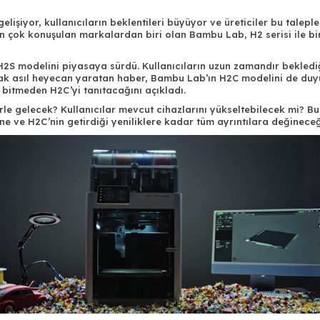
gelişiyor, kullanıcıların beklentileri büyüyor ve üreticiler bu talepl
n çok konuşulan markalardan biri olan Bambu Lab, H2 serisi ile bir
H2S
modelini piyasaya sürdü. Kullanıcıların uzun zamandır bekledi
ak asıl heyecan yaratan haber, Bambu Lab’ın H2C modelini de duy
ı bitmeden H2C’yi tanıtacağını açıkladı.
erle gelecek? Kullanıcılar mevcut cihazlarını yükseltebilecek mi? 
e ve H2C’nin getirdiği yeniliklere kadar tüm ayrıntılara değineceğ