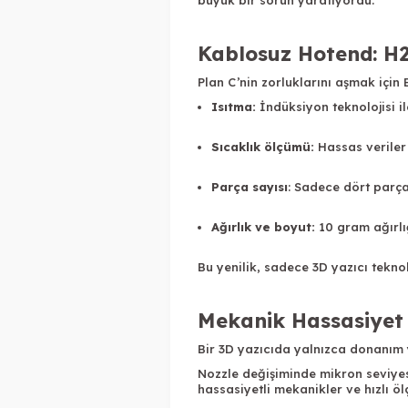
büyük bir sorun yaratıyordu.
Kablosuz Hotend: H2
Plan C’nin zorluklarını aşmak için 
Isıtma:
İndüksiyon teknolojisi il
Sıcaklık ölçümü:
Hassas veriler 
Parça sayısı
: Sadece dört parça
Ağırlık ve boyut:
10 gram ağırlı
Bu yenilik, sadece
3D yazıcı teknol
Mekanik Hassasiyet 
Bir 3D yazıcıda yalnızca donanım y
Nozzle değişiminde mikron seviyes
hassasiyetli mekanikler ve hızlı öl