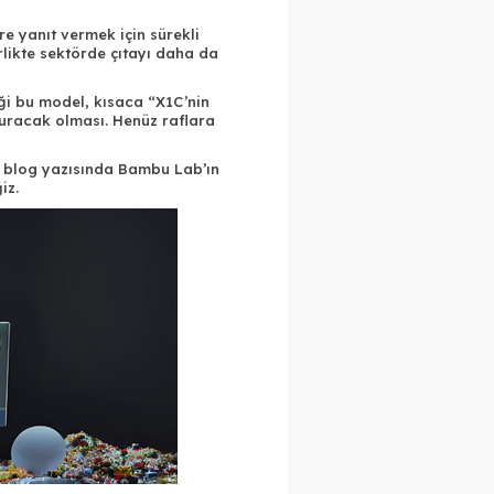
ere yanıt vermek için sürekli
likte sektörde çıtayı daha da
ği bu model, kısaca “X1C’nin
uracak olması. Henüz raflara
Bu blog yazısında Bambu Lab’ın
iz.