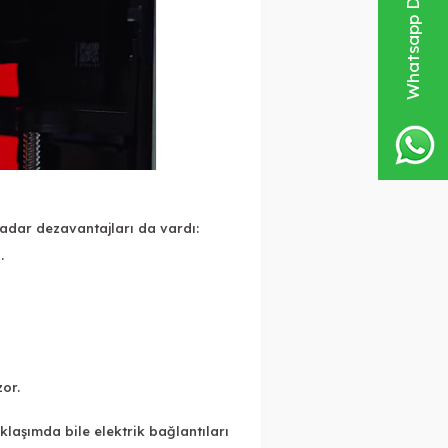
Whatsapp Destek Hattı
kadar dezavantajları da vardı:
.
or.
laşımda bile elektrik bağlantıları