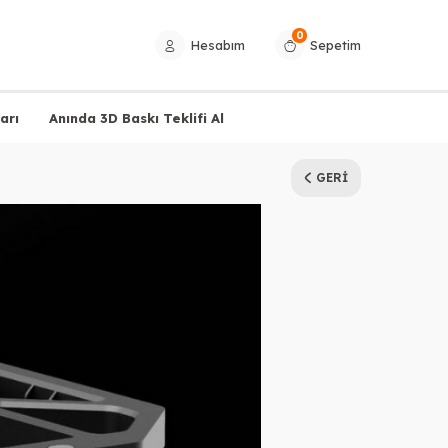
0
Hesabım
Sepetim
arı
Anında 3D Baskı Teklifi Al
GERI