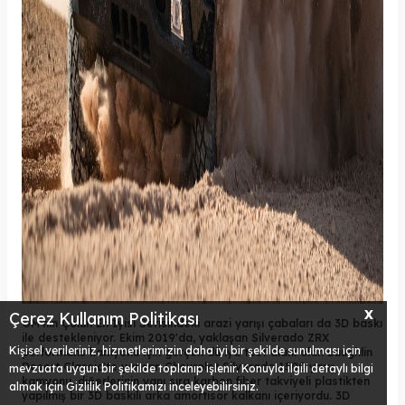
X
Çerez Kullanım Politikası
GM'nin Çölün En İyisi Serisindeki arazi yarışı çabaları da 3D baskı
ile destekleniyor. Ekim 2019'da, yaklaşan Silverado ZRX
Kişisel verileriniz, hizmetlerimizin daha iyi bir şekilde sunulması için
performans kamyonu için gerçek dünya test alanı olan Laughlin
Desert Classic'te yarışan Chevrolet Silverado 1500 yarış
mevzuata uygun bir şekilde toplanıp işlenir. Konuyla ilgili detaylı bilgi
kamyonu, diğerlerinin yanı sıra karbon fiber takviyeli plastikten
almak için Gizlilik Politikamızı inceleyebilirsiniz.
yapılmış bir 3D baskılı arka amortisör kalkanı içeriyordu. 3D