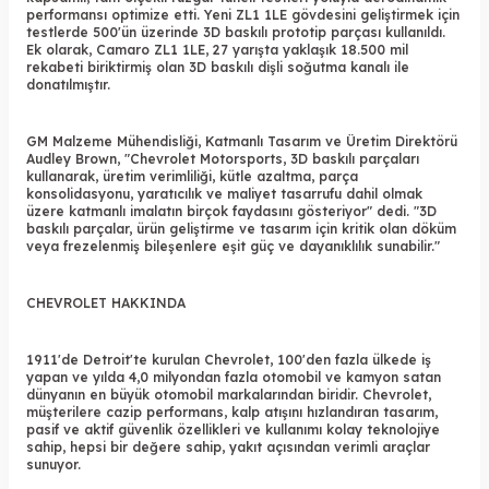
performansı optimize etti. Yeni ZL1 1LE gövdesini geliştirmek için
testlerde 500'ün üzerinde 3D baskılı prototip parçası kullanıldı.
Ek olarak, Camaro ZL1 1LE, 27 yarışta yaklaşık 18.500 mil
rekabeti biriktirmiş olan 3D baskılı dişli soğutma kanalı ile
donatılmıştır.
GM Malzeme Mühendisliği, Katmanlı Tasarım ve Üretim Direktörü
Audley Brown, "Chevrolet Motorsports,
3D baskılı parçaları
kullanarak, üretim verimliliği, kütle azaltma, parça
konsolidasyonu, yaratıcılık ve maliyet tasarrufu dahil olmak
üzere katmanlı imalatın birçok faydasını gösteriyor" dedi. "3D
baskılı parçalar, ürün geliştirme ve tasarım için kritik olan döküm
veya frezelenmiş bileşenlere eşit güç ve dayanıklılık sunabilir."
CHEVROLET HAKKINDA
1911'de Detroit'te kurulan Chevrolet, 100'den fazla ülkede iş
yapan ve yılda 4,0 milyondan fazla otomobil ve kamyon satan
dünyanın en büyük otomobil markalarından biridir. Chevrolet,
müşterilere cazip performans, kalp atışını hızlandıran tasarım,
pasif ve aktif güvenlik özellikleri ve kullanımı kolay teknolojiye
sahip, hepsi bir değere sahip, yakıt açısından verimli araçlar
sunuyor.