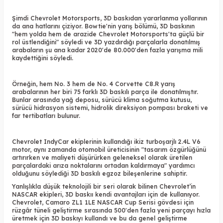
Şimdi Chevrolet Motorsports,
3D baskıdan
yararlanma yollarının
da ana hatlarını çiziyor. Bowtie'nin yarış bölümü,
3D baskının
"hem yolda hem de arazide Chevrolet Motorsports'ta güçlü bir
rol üstlendiğini" söyledi ve 3D yazdırdığı parçalarla donatılmış
arabaların şu ana kadar 2020'de 80.000'den fazla yarışma mili
kaydettiğini söyledi.
Örneğin, hem No. 3 hem de No. 4 Corvette C8.R yarış
arabalarının her biri 75 farklı 3D baskılı parça ile donatılmıştır.
Bunlar arasında yağ deposu, sürücü klima soğutma kutusu,
sürücü hidrasyon sistemi, hidrolik direksiyon pompası braketi ve
far tertibatları bulunur.
Chevrolet IndyCar ekiplerinin kullandığı ikiz turboşarjlı 2.4L V6
motor, aynı zamanda otomobil üreticisinin "tasarım özgürlüğünü
artırırken ve maliyeti düşürürken geleneksel olarak üretilen
parçalardaki arıza noktalarını ortadan kaldırmaya" yardımcı
olduğunu söylediği 3D baskılı egzoz bileşenlerine sahiptir.
Yanlışlıkla düşük teknolojili bir seri olarak bilinen Chevrolet’in
NASCAR ekipleri,
3D baskı
ı kendi avantajları için de kullanıyor.
Chevrolet, Camaro ZL1 1LE NASCAR Cup Serisi gövdesi için
rüzgâr tüneli geliştirme sırasında 500'den fazla yeni parçayı hızla
üretmek için 3D baskıyı kullandı ve bu da genel geliştirme