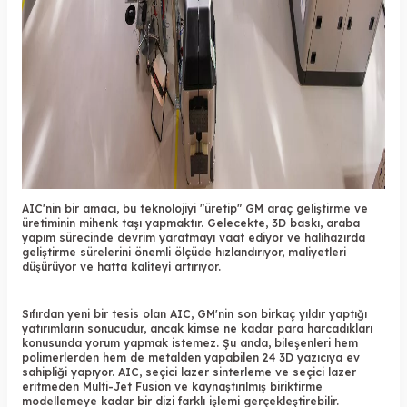
AIC'nin bir amacı, bu teknolojiyi "üretip" GM araç geliştirme ve
üretiminin mihenk taşı yapmaktır. Gelecekte,
3D baskı
, araba
yapım sürecinde devrim yaratmayı vaat ediyor ve halihazırda
geliştirme sürelerini önemli ölçüde hızlandırıyor, maliyetleri
düşürüyor ve hatta kaliteyi artırıyor.
Sıfırdan yeni bir tesis olan AIC, GM'nin son birkaç yıldır yaptığı
yatırımların sonucudur, ancak kimse ne kadar para harcadıkları
konusunda yorum yapmak istemez. Şu anda, bileşenleri hem
polimerlerden hem de metalden yapabilen 24
3D yazıcıya
ev
sahipliği yapıyor. AIC, seçici lazer sinterleme ve seçici lazer
eritmeden Multi-Jet Fusion ve kaynaştırılmış biriktirme
modellemeye kadar bir dizi farklı işlemi gerçekleştirebilir.