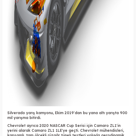
Silverado yarış kamyonu, Ekim 2019'dan bu yana altı yarışta 900
mil yarışma bitirdi.
Chevrolet ayrıca 2020 NASCAR Cup Serisi için Camaro ZL1'in
yerini alarak Camaro ZL1 1LE'ye geçti. Chevrolet mühendisleri,
kapsamlı, tam ölçekli rüzgâr tüneli testleri yoluyla aerodinamik