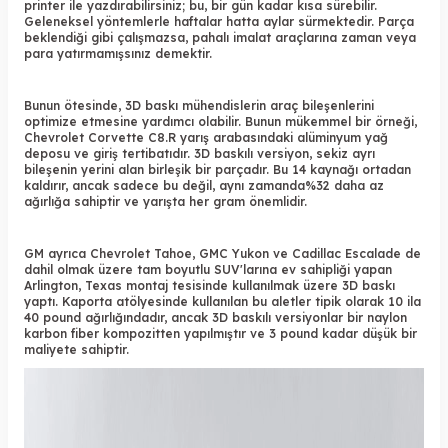
printer ile yazdırabilirsiniz; bu, bir gün kadar kısa sürebilir.
Geleneksel yöntemlerle haftalar hatta aylar sürmektedir. Parça
beklendiği gibi çalışmazsa, pahalı imalat araçlarına zaman veya
para yatırmamışsınız demektir.
Bunun ötesinde,
3D baskı
mühendislerin araç bileşenlerini
optimize etmesine yardımcı olabilir. Bunun mükemmel bir örneği,
Chevrolet Corvette C8.R yarış arabasındaki alüminyum yağ
deposu ve giriş tertibatıdır. 3D baskılı versiyon, sekiz ayrı
bileşenin yerini alan birleşik bir parçadır. Bu 14 kaynağı ortadan
kaldırır, ancak sadece bu değil, aynı zamanda%32 daha az
ağırlığa sahiptir ve yarışta her gram önemlidir.
GM ayrıca Chevrolet Tahoe, GMC Yukon ve Cadillac Escalade de
dahil olmak üzere tam boyutlu SUV'larına ev sahipliği yapan
Arlington, Texas montaj tesisinde kullanılmak üzere 3D baskı
yaptı. Kaporta atölyesinde kullanılan bu aletler tipik olarak 10 ila
40 pound ağırlığındadır, ancak 3D baskılı versiyonlar bir naylon
karbon fiber kompozitten yapılmıştır ve 3 pound kadar düşük bir
maliyete sahiptir.