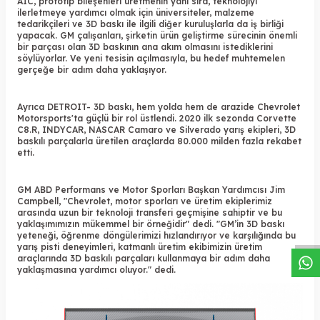
AIC, prototip bileşenleri üretmenin yanı sıra, teknolojiyi
ilerletmeye yardımcı olmak için üniversiteler, malzeme
tedarikçileri ve
3D baskı ile ilgili
diğer kuruluşlarla da iş birliği
yapacak. GM çalışanları, şirketin ürün geliştirme sürecinin önemli
bir parçası olan 3D baskının ana akım olmasını istediklerini
söylüyorlar. Ve yeni tesisin açılmasıyla, bu hedef muhtemelen
gerçeğe bir adım daha yaklaşıyor.
Ayrıca DETROIT- 3D baskı, hem yolda hem de arazide Chevrolet
Motorsports'ta güçlü bir rol üstlendi. 2020 ilk sezonda Corvette
C8.R, INDYCAR, NASCAR Camaro ve Silverado yarış ekipleri,
3D
baskılı parçalarla üretilen
araçlarda 80.000 milden fazla rekabet
etti.
GM ABD Performans ve Motor Sporları Başkan Yardımcısı Jim
W
h
a
s
a
p
p
D
e
s
t
e
H
a
t
t
Campbell, "Chevrolet, motor sporları ve üretim ekiplerimiz
arasında uzun bir teknoloji transferi geçmişine sahiptir ve bu
yaklaşımımızın mükemmel bir örneğidir" dedi. "GM’in 3D baskı
yeteneği, öğrenme döngülerimizi hızlandırıyor ve karşılığında bu
yarış pisti deneyimleri, katmanlı üretim ekibimizin üretim
araçlarında 3D baskılı parçaları kullanmaya bir adım daha
yaklaşmasına yardımcı oluyor." dedi.