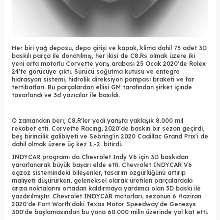
Her biri yağ deposu, depo girişi ve kapak, klima dahil 75 adet 3D
baskılı parça ile donatılmış, her ikisi de C8.Rs olmak üzere iki
yeni orta motorlu Corvette yarış arabası 25 Ocak 2020'de Rolex
24'te görücüye çıktı. Sürücü soğutma kutusu ve entegre
hidrasyon sistemi, hidrolik direksiyon pompası braketi ve far
tertibatları. Bu parçalardan ellisi GM tarafından şirket içinde
tasarlandı ve
3d yazıcılar
ile basıldı.
O zamandan beri, C8.R'ler yedi yarışta yaklaşık 8.000 mil
rekabet etti. Corvette Racing, 2020'de baskın bir sezon geçirdi,
beş birincilik galibiyeti ve Sebring'in 2020 Cadillac Grand Prix'i de
dahil olmak üzere üç kez 1.-2. bitirdi.
INDYCAR programı da Chevrolet Indy V6 için 3D baskıdan
yararlanarak büyük başarı elde etti. Chevrolet INDYCAR V6
egzoz sistemindeki bileşenler, tasarım özgürlüğünü artırıp
maliyeti düşürürken, geleneksel olarak üretilen parçalardaki
arıza noktalarını ortadan kaldırmaya yardımcı olan 3D baskı ile
yazdırılmıştır. Chevrolet INDYCAR motorları, sezonun 6 Haziran
2020'de Fort Worth'daki Texas Motor Speedway'de Genesys
300'de başlamasından bu yana 60.000 milin üzerinde yol kat etti.