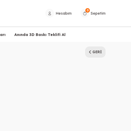
0
Hesabım
Sepetim
arı
Anında 3D Baskı Teklifi Al
GERI