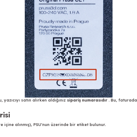
, yazıcıyı satın alırken aldığınız
sipariş numarasıdır
. Bu, faturad
isi
 içine alınmış), PSU'nun üzerinde bir etiket bulunur.