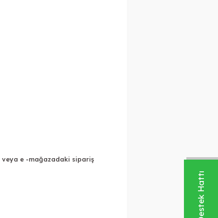
a veya e
-mağazadaki sipariş