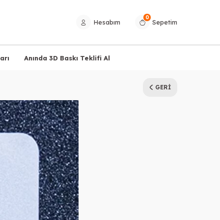
0
Hesabım
Sepetim
arı
Anında 3D Baskı Teklifi Al
GERI