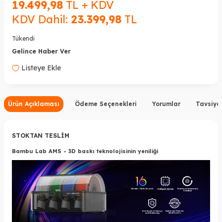
19.499,98
TL + KDV
KDV Dahil:
23.399,98
TL
Tükendi
Gelince Haber Ver
Listeye Ekle
Ürün Açıklaması
Ödeme Seçenekleri
Yorumlar
Tavsiye
STOKTAN TESLİM
Bambu Lab AMS - 3D baskı teknolojisinin yeniliği