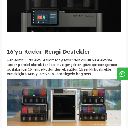
W
h
a
s
a
p
p
D
e
s
t
e
H
a
t
t
16'ya Kadar Rengi Destekler
Her Bambu Lab AMS, 4 filament yuvasından oluşur ve 4 AMS'ye
kadar paralel olarak takılabilir ve gerçekten göze çarpan çarpıcı
baskılar için 16 renge kadar destek sağlar. 16 renkli baskı elde
etmek için 4 AMS'yi
AMS hub'ı
aracılığıyla bağlayın