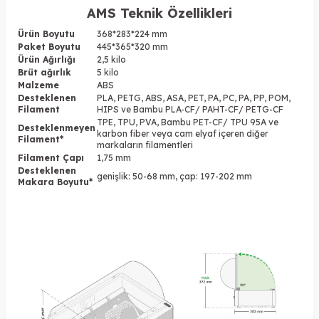
AMS Teknik Özellikleri
Ürün Boyutu
368*283*224 mm
Paket Boyutu
445*365*320 mm
Ürün Ağırlığı
2,5 kilo
Brüt ağırlık
5 kilo
Malzeme
ABS
Desteklenen
PLA, PETG, ABS, ASA, PET, PA, PC, PA, PP, POM,
Filament
HIPS ve Bambu PLA-CF/ PAHT-CF/ PETG-CF
TPE, TPU, PVA, Bambu PET-CF/ TPU 95A ve
Desteklenmeyen
karbon fiber veya cam elyaf içeren diğer
Filament*
markaların filamentleri
Filament Çapı
1,75 mm
Desteklenen
genişlik: 50-68 mm, çap: 197-202 mm
Makara Boyutu*