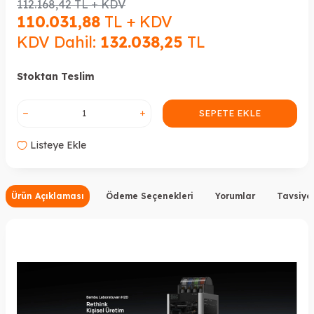
112.168,42
TL + KDV
110.031,88
TL + KDV
KDV Dahil:
132.038,25
TL
Stoktan Teslim
SEPETE EKLE
Listeye Ekle
Ürün Açıklaması
Ödeme Seçenekleri
Yorumlar
Tavsiye