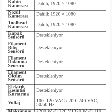
Kabin
Dahili; 1920 × 1080
Kamerası
Nozül
Dahili; 1920 × 1080
Kamerası
Toolhead
Dahili; 1920 × 1080
Kamerası
Kapak
Destekleniyor
Sensörü
Filament
Bitiş
Destekleniyor
Sensörü
Filament
Dolanma
Destekleniyor
Sensörü
Filament
Ölçüm
Destekleniyor
Sensörü
Elektrik
Kesintisi
Destekleniyor
Kurtarma
100–120 VAC / 200–240 VAC,
Voltaj
50/60 Hz
Maksimum
2200 W @ 220 V1320 W @ 110