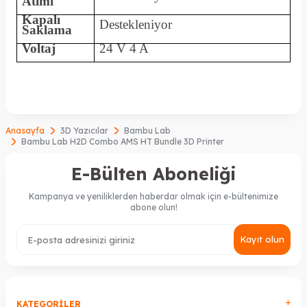
Atımı
Kapalı
Destekleniyor
Saklama
Voltaj
24 V 4 A
Anasayfa
3D Yazıcılar
Bambu Lab
Bambu Lab H2D Combo AMS HT Bundle 3D Printer
E-Bülten Aboneliği
Kampanya ve yeniliklerden haberdar olmak için e-bültenimize
abone olun!
Kayıt olun
KATEGORILER