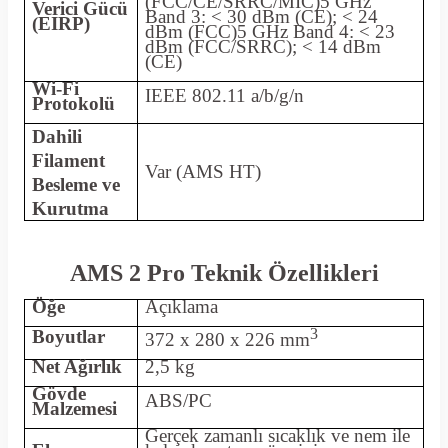
(FCC/CE/SRRC/MIC)5 GHz
Verici Gücü
Band 3: < 30 dBm (CE); < 24
(EIRP)
dBm (FCC)5 GHz Band 4: < 23
dBm (FCC/SRRC); < 14 dBm
(CE)
Wi-Fi
IEEE 802.11 a/b/g/n
Protokolü
Dahili
Filament
Var (AMS HT)
Besleme ve
Kurutma
AMS 2 Pro Teknik Özellikleri
Öğe
Açıklama
3
Boyutlar
372 x 280 x 226 mm
Net Ağırlık
2,5 kg
Gövde
ABS/PC
Malzemesi
Gerçek zamanlı sıcaklık ve nem ile