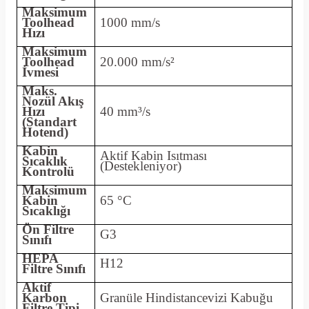
Maksimum
Toolhead
1000 mm/s
Hızı
Maksimum
Toolhead
20.000 mm/s²
İvmesi
Maks.
Nozül Akış
Hızı
40 mm³/s
(Standart
Hotend)
Kabin
Aktif Kabin Isıtması
Sıcaklık
(Destekleniyor)
Kontrolü
Maksimum
Kabin
65 °C
Sıcaklığı
Ön Filtre
G3
Sınıfı
HEPA
H12
Filtre Sınıfı
Aktif
Karbon
Granüle Hindistancevizi Kabuğu
Filtre Tipi