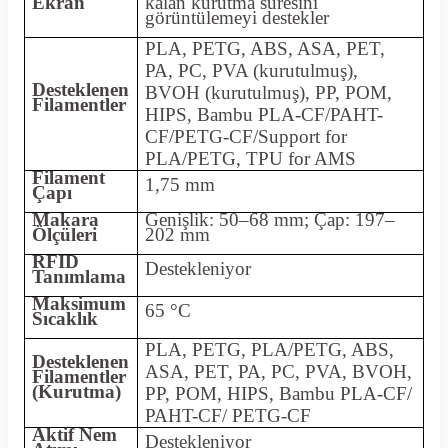
Ekran
kalan kurutma süresini
görüntülemeyi destekler
PLA, PETG, ABS, ASA, PET,
PA, PC, PVA (kurutulmuş),
Desteklenen
BVOH (kurutulmuş), PP, POM,
Filamentler
HIPS, Bambu PLA-CF/PAHT-
CF/PETG-CF/Support for
PLA/PETG, TPU for AMS
Filament
1,75 mm
Çapı
Makara
Genişlik: 50–68 mm; Çap: 197–
Ölçüleri
202 mm
RFID
Destekleniyor
Tanımlama
Maksimum
65 °C
Sıcaklık
PLA, PETG, PLA/PETG, ABS,
Desteklenen
ASA, PET, PA, PC, PVA, BVOH,
Filamentler
(Kurutma)
PP, POM, HIPS, Bambu PLA-CF/
PAHT-CF/ PETG-CF
Aktif Nem
Destekleniyor