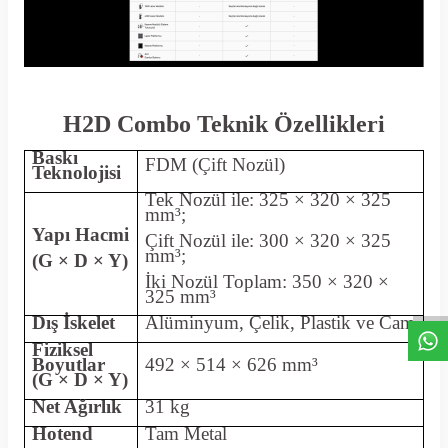
H2D Combo Teknik Özellikleri
Baskı
FDM (Çift Nozül)
Teknolojisi
Tek Nozül ile: 325 × 320 × 325
mm³;
Yapı Hacmi
Çift Nozül ile: 300 × 320 × 325
W
h
a
s
a
p
p
D
e
s
t
e
H
a
t
t
mm³;
(G × D × Y)
İki Nozül Toplam: 350 × 320 ×
325 mm³
Dış İskelet
Alüminyum, Çelik, Plastik ve Cam
Fiziksel
Boyutlar
492 × 514 × 626 mm³
(G × D × Y)
Net Ağırlık
31 kg
Hotend
Tam Metal