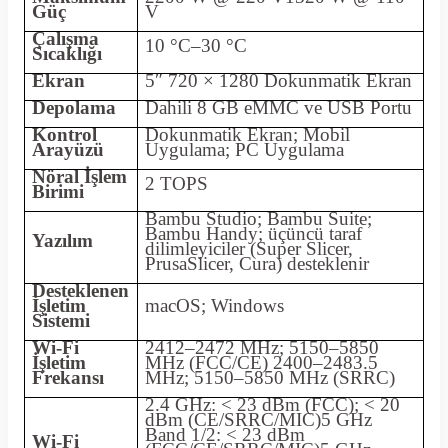
Güç
V
Çalışma
10 °C–30 °C
Sıcaklığı
Ekran
5″ 720 × 1280 Dokunmatik Ekran
Depolama
Dahili 8 GB eMMC ve USB Portu
Kontrol
Dokunmatik Ekran; Mobil
Arayüzü
Uygulama; PC Uygulama
Nöral İşlem
2 TOPS
Birimi
Bambu Studio; Bambu Suite;
Bambu Handy; üçüncü taraf
Yazılım
dilimleyiciler (Super Slicer,
PrusaSlicer, Cura) desteklenir
Desteklenen
İşletim
macOS; Windows
Sistemi
Wi-Fi
2412–2472 MHz; 5150–5850
İşletim
MHz (FCC/CE) 2400–2483.5
Frekansı
MHz; 5150–5850 MHz (SRRC)
2.4 GHz: < 23 dBm (FCC); < 20
dBm (CE/SRRC/MIC)5 GHz
Band 1/2: < 23 dBm
Wi-Fi