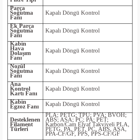
Parça
Soğutma
Kapalı Döngü Kontrol
Fanı
Ek Parça
Soğutma
Kapalı Döngü Kontrol
Fanı
Kabin
Hava
Kapalı Döngü Kontrol
Dolaşım
Fanı
Nozül
Soğutma
Kapalı Döngü Kontrol
Fanı
Ana
Kontrol
Kapalı Döngü Kontrol
Kartı Fanı
Kabin
Kapalı Döngü Kontrol
Egzoz Fanı
PLA; PETG; TPU; PVA; BVOH;
Desteklenen
ABS; ASA; PC; PA; PET;
Filament
Karbon/Cam Elyaf Takviyeli PLA,
Türleri
PETG, PA, PET, PC, ABS, ASA,
PPA-CF/GF, PPS, PPS-CF/GF