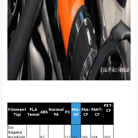
PET-
Filament
PLA
Normal
PA6-
PA6-
PAHT-
CF
ABS
PC
Tipi
Temel
PA
GF
CF
CF
Isı
Sapma
Sıcaklığı
87
117
182
186
194
205