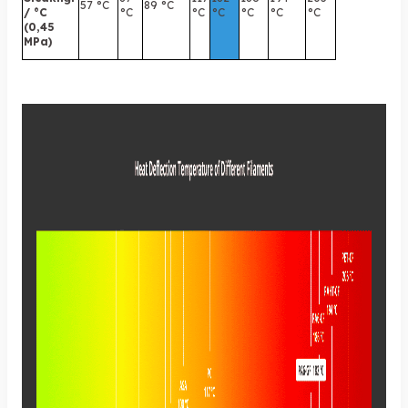
57 °C
89 °C
/ °C
°C
°C
°C
°C
°C
°C
(0,45
MPa)