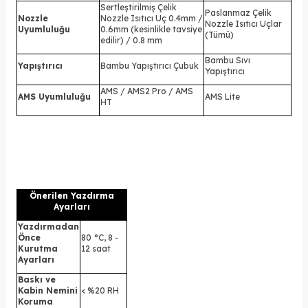
Sertleştirilmiş Çelik
Paslanmaz Çelik
Nozzle
Nozzle Isıtıcı Uç 0.4mm /
Nozzle Isıtıcı Uçlar
Uyumluluğu
0.6mm (kesinlikle tavsiye
(Tümü)
edilir) / 0.8 mm
Bambu Sıvı
Yapıştırıcı
Bambu Yapıştırıcı Çubuk
Yapıştırıcı
AMS / AMS2 Pro / AMS
AMS Uyumluluğu
AMS Lite
HT
Önerilen Yazdırma
Ayarları
Yazdırmadan
Önce
80 °C, 8 -
Kurutma
12 saat
Ayarları
Baskı ve
Kabin Nemini
< %20 RH
Koruma