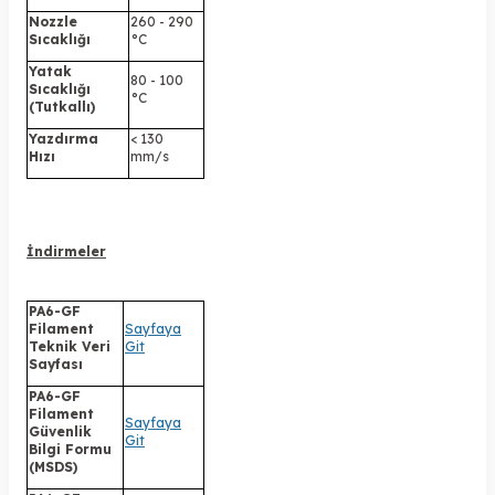
Nozzle
260 - 290
Sıcaklığı
°C
Yatak
80 - 100
Sıcaklığı
°C
(Tutkallı)
Yazdırma
< 130
Hızı
mm/s
İndirmeler
PA6-GF
Filament
Sayfaya
Teknik Veri
Git
Sayfası
PA6-GF
Filament
Sayfaya
Güvenlik
Git
Bilgi Formu
(MSDS)