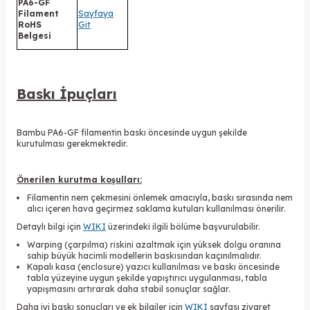
PA6-GF
Filament
Sayfaya
RoHS
Git
Belgesi
Baskı İpuçları
Bambu PA6-GF filamentin baskı öncesinde uygun şekilde
kurutulması gerekmektedir.
Önerilen kurutma koşulları:
Filamentin nem çekmesini önlemek amacıyla, baskı sırasında nem
alıcı içeren hava geçirmez saklama kutuları kullanılması önerilir.
Detaylı bilgi için
WIKI
üzerindeki ilgili bölüme başvurulabilir.
Warping (çarpılma) riskini azaltmak için yüksek dolgu oranına
sahip büyük hacimli modellerin baskısından kaçınılmalıdır.
Kapalı kasa (enclosure) yazıcı kullanılması ve baskı öncesinde
tabla yüzeyine uygun şekilde yapıştırıcı uygulanması, tabla
yapışmasını artırarak daha stabil sonuçlar sağlar.
Daha iyi baskı sonuçları ve ek bilgiler için
WIKI
sayfası ziyaret