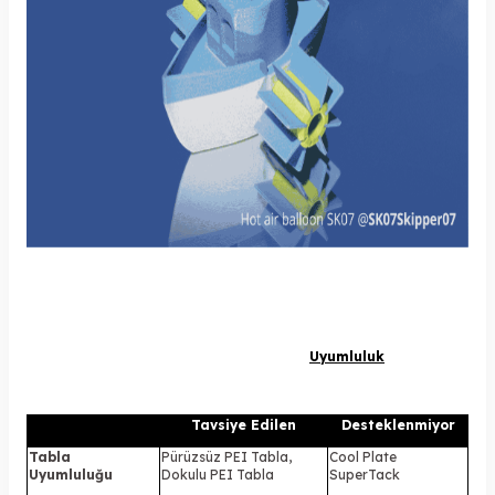
Uyumluluk
Tavsiye Edilen
Desteklenmiyor
Tabla
Pürüzsüz PEI Tabla,
Cool Plate
Uyumluluğu
Dokulu PEI Tabla
SuperTack