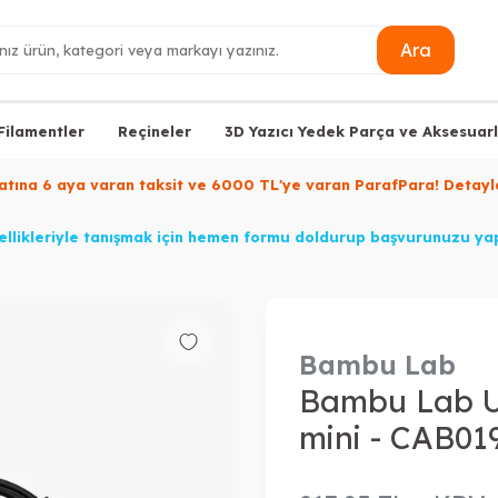
Ara
Filamentler
Reçineler
3D Yazıcı Yedek Parça ve Aksesuarl
yatına 6 aya varan taksit ve 6000 TL'ye varan ParafPara! Deta
llikleriyle tanışmak için hemen formu doldurup başvurunuzu yap
Bambu Lab
Bambu Lab U
mini - CAB01