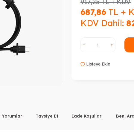
917,25
TL + KDV
687,86
TL + 
KDV Dahil:
8
Listeye Ekle
Yorumlar
Tavsiye Et
İade Koşulları
Beni Ar