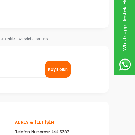
Whatsapp Destek Hattı
C Cable - A1 mini - CAB019
Kayıt olun
ADRES & İLETIŞIM
Telefon Numarası:
444 3387