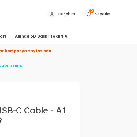
0
Hesabım
Sepetim
arı
Anında 3D Baskı Teklifi Al
ylar kampanya sayfasında
abilirsiniz
SB-C Cable - A1
9