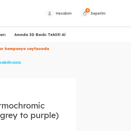
0
Hesabım
Sepetim
arı
Anında 3D Baskı Teklifi Al
ylar kampanya sayfasında
abilirsiniz
rmochromic
grey to purple)