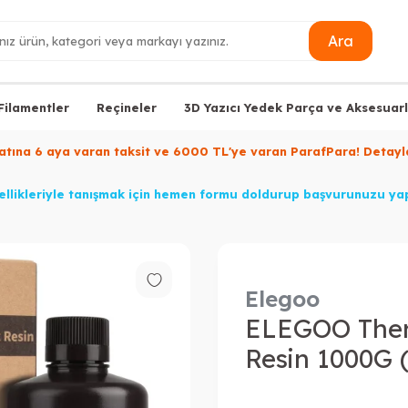
Ara
Filamentler
Reçineler
3D Yazıcı Yedek Parça ve Aksesuarl
yatına 6 aya varan taksit ve 6000 TL'ye varan ParafPara! Deta
llikleriyle tanışmak için hemen formu doldurup başvurunuzu yap
Elegoo
ELEGOO The
Resin 1000G (