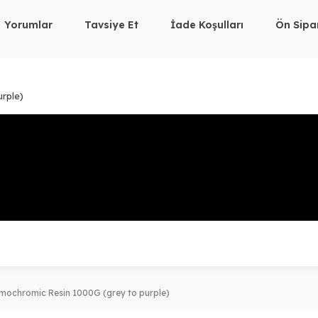
Yorumlar
Tavsiye Et
İade Koşulları
Ön Sipar
rple)
ochromic Resin 1000G (grey to purple)