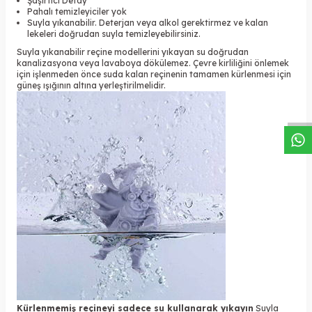
Şaşırtıcı Detay
Pahalı temizleyiciler yok
Suyla yıkanabilir. Deterjan veya alkol gerektirmez ve kalan
lekeleri doğrudan suyla temizleyebilirsiniz.
Suyla yıkanabilir reçine modellerini yıkayan su doğrudan
kanalizasyona veya lavaboya dökülemez. Çevre kirliliğini önlemek
W
h
a
s
a
p
p
D
e
s
t
e
H
a
t
t
için işlenmeden önce suda kalan reçinenin tamamen kürlenmesi için
güneş ışığının altına yerleştirilmelidir.
Kürlenmemiş reçineyi sadece su kullanarak yıkayın
Suyla