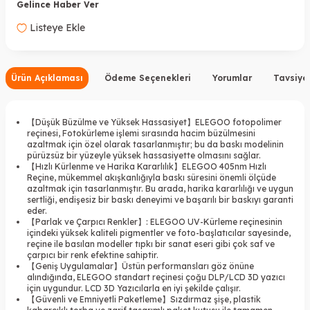
Gelince Haber Ver
Listeye Ekle
Ürün Açıklaması
Ödeme Seçenekleri
Yorumlar
Tavsiye
【Düşük Büzülme ve Yüksek Hassasiyet】ELEGOO fotopolimer
reçinesi, Fotokürleme işlemi sırasında hacim büzülmesini
azaltmak için özel olarak tasarlanmıştır; bu da baskı modelinin
pürüzsüz bir yüzeyle yüksek hassasiyette olmasını sağlar.
【Hızlı Kürlenme ve Harika Kararlılık】ELEGOO 405nm Hızlı
Reçine, mükemmel akışkanlığıyla baskı süresini önemli ölçüde
azaltmak için tasarlanmıştır. Bu arada, harika kararlılığı ve uygun
sertliği, endişesiz bir baskı deneyimi ve başarılı bir baskıyı garanti
eder.
【Parlak ve Çarpıcı Renkler】: ELEGOO UV-Kürleme reçinesinin
içindeki yüksek kaliteli pigmentler ve foto-başlatıcılar sayesinde,
reçine ile basılan modeller tıpkı bir sanat eseri gibi çok saf ve
çarpıcı bir renk efektine sahiptir.
【Geniş Uygulamalar】Üstün performansları göz önüne
alındığında, ELEGOO standart reçinesi çoğu DLP/LCD 3D yazıcı
için uygundur. LCD 3D Yazıcılarla en iyi şekilde çalışır.
【Güvenli ve Emniyetli Paketleme】Sızdırmaz şişe, plastik