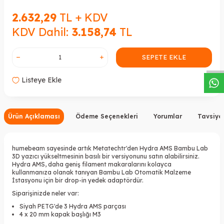
2.632,29
TL + KDV
KDV Dahil:
3.158,74
TL
W
h
a
s
a
p
p
D
e
s
t
e
H
a
t
t
SEPETE EKLE
Listeye Ekle
Ürün Açıklaması
Ödeme Seçenekleri
Yorumlar
Tavsiye
humebeam sayesinde artık Metatechtr'den Hydra AMS Bambu Lab
3D yazıcı yükseltmesinin basılı bir versiyonunu satın alabilirsiniz.
Hydra AMS, daha geniş filament makaralarını kolayca
kullanmanıza olanak tanıyan Bambu Lab Otomatik Malzeme
İstasyonu için bir drop-in yedek adaptördür.
Siparişinizde neler var:
Siyah PETG'de 3 Hydra AMS parçası
4 x 20 mm kapak başlığı M3