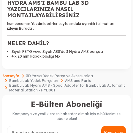
HYDRA AMS'I BAMBU LAB 3D
YAZICILARINIZA NASIL
MONTAJLAYABİLİRSİNİZ
humebeam'in Yazdırılabilirler sayfasındaki ayrıntılı talimatları
izleyin
Burada
.
NELER DAHİL?
Siyah PETG veya Siyah ABS'de 3 Hydra AMS parçası
4 x 20 mm kapak başlığı M3
Anasayfa
3D Yazıcı Yedek Parça ve Aksesuarları
Bambu Lab Yedek Parçaları
AMS and Parts
Bambu Lab Hydra AMS - Spool Adapter for Bambu Lab Automatic
Material Station - HYD001
E-Bülten Aboneliği
Kampanya ve yeniliklerden haberdar olmak için e-bültenimize
abone olun!
Kayıt olun