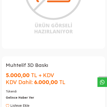
W
h
a
s
a
p
p
D
e
s
t
e
H
a
t
t
Muhtelif 3D Baskı
5.000,00
TL + KDV
KDV Dahil:
6.000,00
TL
Tükendi
Gelince Haber Ver
Listeye Ekle