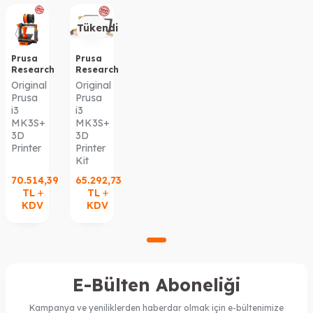
Tükendi
Prusa
Prusa
Research
Research
Original
Original
Prusa
Prusa
i3
i3
MK3S+
MK3S+
3D
3D
Printer
Printer
Kit
70.514,39
65.292,73
TL
TL
KDV
KDV
E-Bülten Aboneliği
Kampanya ve yeniliklerden haberdar olmak için e-bültenimize