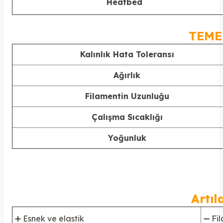
Heatbed
TEME
Kalınlık Hata Toleransı
Ağırlık
Filamentin Uzunluğu
Çalışma Sıcaklığı
Yoğunluk
Artıl
➕ Esnek ve elastik
➖ Fil